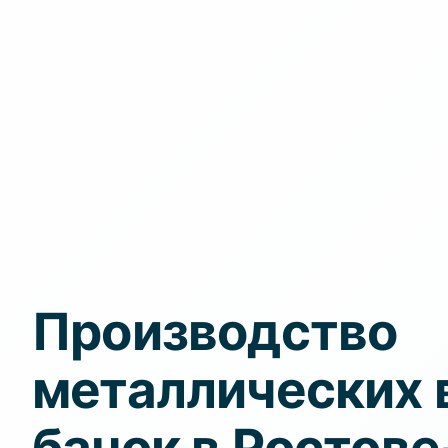
Производство
металлических 
банок в Ростове