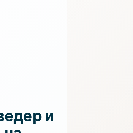
ведер и
-на-