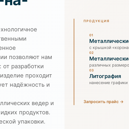
ПРОДУКЦИЯ
ехнологичное
01
твенными
Металлически
енное
с крышкой «корона
02
нии позволяют нам
Металлически
различных размеров
 от разработки
03
 изделие проходит
Литография
нанесение графики
рует надёжность и
Запросить прайс →
ллических ведер и
идких продуктов.
еской упаковки.